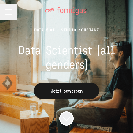
Karrieremenü
DATA & AI
·
STUDIO KONSTANZ
Data Scientist (all
genders)
Jetzt bewerben